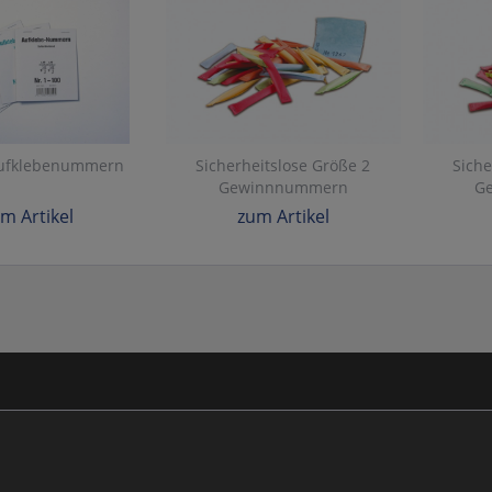
ufklebenummern
Sicherheitslose Größe 2
Siche
Gewinnnummern
G
m Artikel
zum Artikel