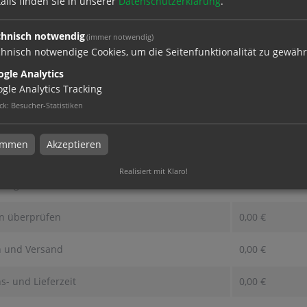
ails finden Sie in unserer
Datenschutzerklärung
.
chnisch notwendig
(immer notwendig)
dresse
hnisch notwendige Cookies, um die Seitenfunktionalität zu gewähr
gle Analytics
gle Analytics Tracking
ck
:
Besucher-Statistiken
timmen
Akzeptieren
eise im Überblick
Realisiert mit Klaro!
nfiguration
26,81
€
n überprüfen
0,00
€
n und Versand
0,00
€
s- und Lieferzeit
0,00
€