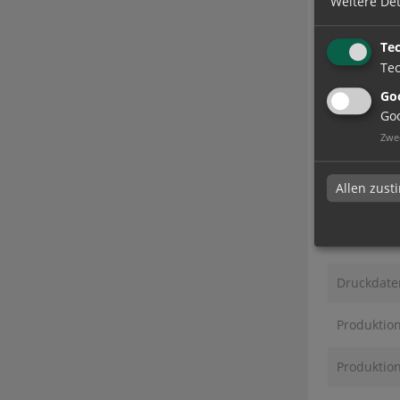
Weitere Det
Lieferzeit
Te
Absendera
Tec
Goo
Goo
Zwe
Allen zus
Alle Pr
Produkt-Ko
Druckdate
Produktio
Produktion