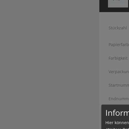
Stückzahl
Papierfar
Farbigkeit
Verpackun
Startnum
Endnumm
Inform
Produ
Hier können