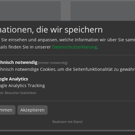
ationen, die wir speichern
 Sie einsehen und anpassen, welche Information wir über Sie sam
ails finden Sie in unserer
Datenschutzerklärung
.
uckt
bedruckt
chnisch notwendig
(immer notwendig)
kt bei ANDREAS NEUMANN
bedruckt bei ANDREAS NEUMANN
hnisch notwendige Cookies, um die Seitenfunktionalität zu gewähr
uck + Fertigung in Hamburg
Digitaldruck + Fertigung in Hamburg
gle Analytics
gle Analytics Tracking
ck
:
Besucher-Statistiken
timmen
Akzeptieren
e in
Türgriffadapter
Realisiert mit Klaro!