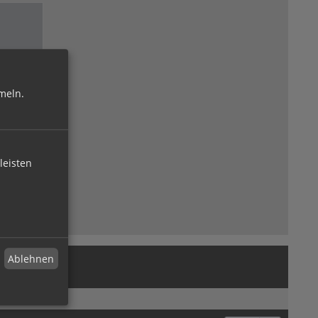
meln.
leisten
Ablehnen