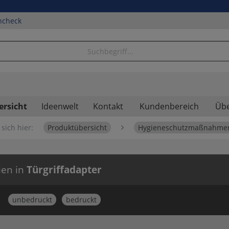
ncheck
ersicht
Ideenwelt
Kontakt
Kundenbereich
Übe
sich hier:
Produktübersicht
Hygieneschutzmaßnahme
ien in
Türgriffadapter
unbedruckt
bedruckt