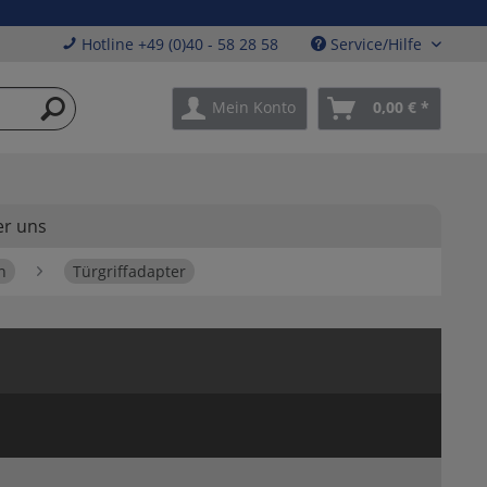
Hotline +49 (0)40 - 58 28 58
Service/Hilfe
Mein Konto
0,00 € *
r uns
n
Türgriffadapter