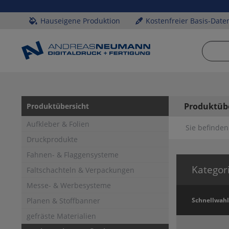
Hauseigene Produktion
Kostenfreier Basis-Date
Produktüb
Produktübersicht
Aufkleber & Folien
Sie befinden 
Druckprodukte
Fahnen- & Flaggensysteme
Kategor
Faltschachteln & Verpackungen
Messe- & Werbesysteme
Planen & Stoffbanner
Schnellwahl
gefräste Materialien