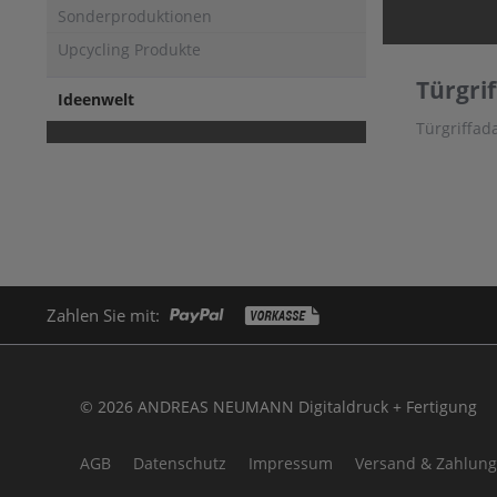
Sonderproduktionen
Upcycling Produkte
Türgri
Ideenwelt
Türgriffa
Zahlen Sie mit:
© 2026 ANDREAS NEUMANN Digitaldruck + Fertigung
AGB
Datenschutz
Impressum
Versand & Zahlung