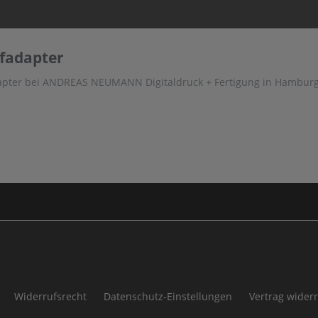
ffadapter
dapter bei ANDREAS NEUMANN Digitaldruck + Fertigung in Hambur
Widerrufsrecht
Datenschutz-Einstellungen
Vertrag wider