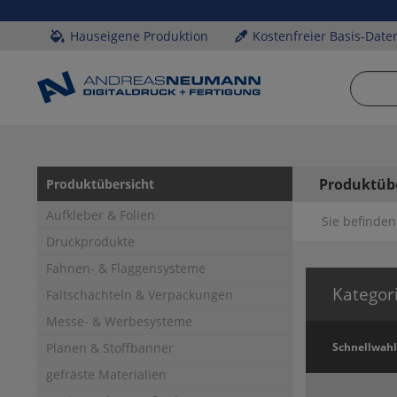
Hauseigene Produktion
Kostenfreier Basis-Date
Produktüb
Produktübersicht
Aufkleber & Folien
Sie befinden 
Druckprodukte
Fahnen- & Flaggensysteme
Kategor
Faltschachteln & Verpackungen
Messe- & Werbesysteme
Planen & Stoffbanner
Schnellwahl
gefräste Materialien