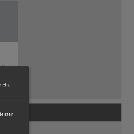
aldruck
meln.
leisten