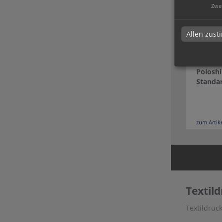
Zwe
Allen zus
Poloshi
Standar
zum Artik
Textil
Textildru