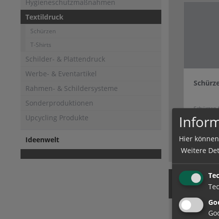
Hygieneschutzmaßnahmen
Textildruck
Schürzen
T-Shirts
Schilder- & Plattendruck
Werbe- & Eventartikel
Schürz
Rahmen- & Schildersysteme
Sonderproduktionen
Schürzen
Digitaldr
Inform
Upcycling Produkte
Hier können
Ideenwelt
Weitere Det
Te
Produkt
Tec
Goo
Goo