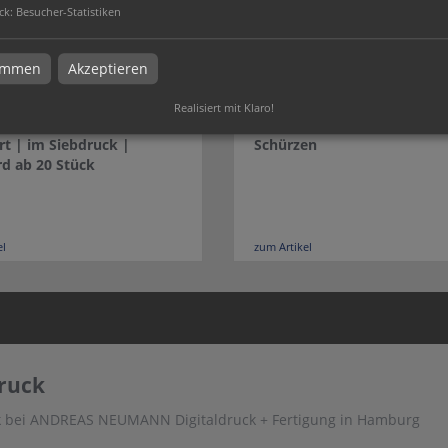
ck
:
Besucher-Statistiken
timmen
Akzeptieren
Realisiert mit Klaro!
rt | im Siebdruck |
Schürzen
d ab 20 Stück
el
zum Artikel
druck
ck bei ANDREAS NEUMANN Digitaldruck + Fertigung in Hamburg