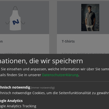
en
T-Shirts
 bei ANDREAS NEUMANN
T-Shirts bei ANDREAS NEUMANN Digit
uck + Fertigung in Hamburg
+ Fertigung in Hamburg
ationen, die wir speichern
 Sie einsehen und anpassen, welche Information wir über Sie sam
ails finden Sie in unserer
Datenschutzerklärung
.
chnisch notwendig
(immer notwendig)
e in
Textildruck
hnisch notwendige Cookies, um die Seitenfunktionalität zu gewähr
gle Analytics
gle Analytics Tracking