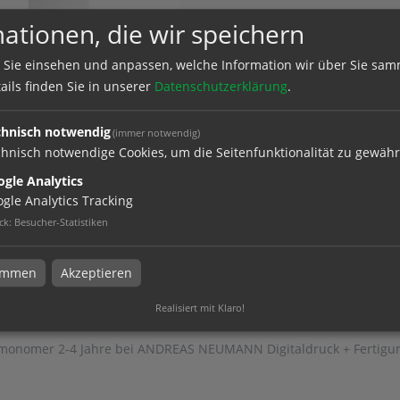
ationen, die wir speichern
 Sie einsehen und anpassen, welche Information wir über Sie sam
ails finden Sie in unserer
Datenschutzerklärung
.
ber Monomer - weiß oder
arent
chnisch notwendig
(immer notwendig)
hnisch notwendige Cookies, um die Seitenfunktionalität zu gewähr
gle Analytics
el
gle Analytics Tracking
ck
:
Besucher-Statistiken
timmen
Akzeptieren
Realisiert mit Klaro!
ber monomer 2-4 Jahre
 monomer 2-4 Jahre bei ANDREAS NEUMANN Digitaldruck + Fertigu