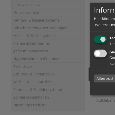
3D Gel Aufkleber
Inform
Druckprodukte
Hier können
Fahnen- & Flaggensysteme
Weitere Det
Faltschachteln & Verpackungen
Aufkle
transp
Messe- & Werbesysteme
Te
Planen & Stoffbanner
Tec
gefräste Materialien
Goo
zum Artik
Goo
Hygieneschutzmaßnahmen
Zwe
Textildruck
Schilder- & Plattendruck
Allen zus
Werbe- & Eventartikel
Rahmen- & Schildersysteme
Aufkle
Sonderproduktionen
Aufkleber
Upcycling Produkte