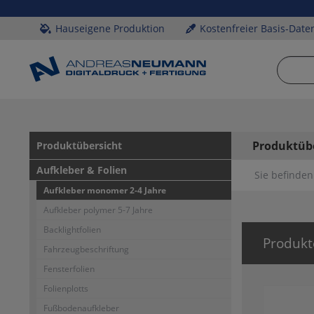
Hauseigene Produktion
Kostenfreier Basis-Date
Produktüb
Produktübersicht
Aufkleber & Folien
Sie befinden 
Aufkleber monomer 2-4 Jahre
Aufkleber polymer 5-7 Jahre
Backlightfolien
Produkt
Fahrzeugbeschriftung
Fensterfolien
Folienplotts
Fußbodenaufkleber