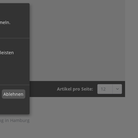
meln.
leisten
Artikel pro Seite:
Ablehnen
ng in Hamburg