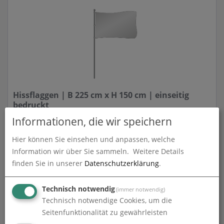
Hissflaggen | B 225 cm x H 150 cm | einseitig
bedruckt
zum Artikel
Informationen, die wir speichern
Hier können Sie einsehen und anpassen, welche
Information wir über Sie sammeln.
Weitere Details
finden Sie in unserer
Datenschutzerklärung
.
Technisch notwendig
(immer notwendig)
Technisch notwendige Cookies, um die
Seitenfunktionalität zu gewährleisten