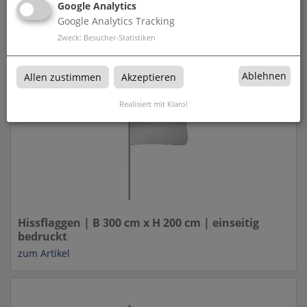
Google Analytics
Google Analytics Tracking
Hissflaggen | B 250 cm x H 150 cm | einseitig
bedruckt
Zweck
:
Besucher-Statistiken
zum Artikel
Ablehnen
Allen zustimmen
Akzeptieren
Realisiert mit Klaro!
Hissflaggen | B 300 cm x H 200 cm | einseitig
bedruckt
zum Artikel