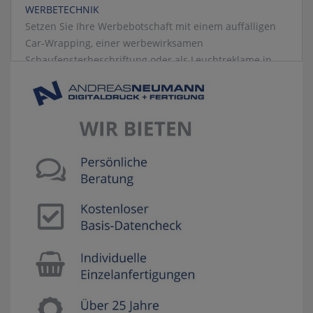
WERBETECHNIK
Setzen Sie Ihre Werbebotschaft mit einem auffälligen
Car-Wrapping, einer werbewirksamen
Schaufensterbeschriftung oder als Leuchtreklame in
Szene. Unsere erfahrenen Mitarbeiter beraten Sie
gerne um die passende Lösung für Ihre Wünsche zu
finden.
FERTIGUNGSTECHNIK
Metall ist unser Gemüse! – In unserer kleinen
Fertigungsabteilung können wir auch spezielle
Einzelanfertigungen in kleinen und großen Auflagen
produzieren.
In unserem Online-Shop erwartet Sie eine Vielfalt an
weiteren hochwertigen Druckprodukten. Von XXL-
Drucken bis hin zu Messe- und Werbesystemen, für
jedes Vorhaben findet sich das passende Produkt.
Sollte Ihr Wunschprodukt widererwarten doch nicht